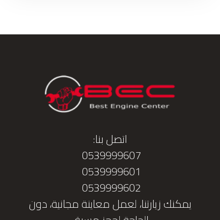
اتصل بنا:
0539999607
0539999601
0539999602
يمكنك زيارتنا، لعمل معاينة مجانية، دون
الحاجة لحجز مسبق