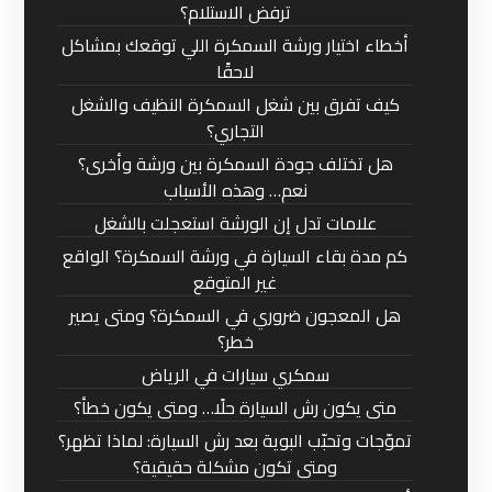
ترفض الاستلام؟
أخطاء اختيار ورشة السمكرة اللي توقعك بمشاكل
لاحقًا
كيف تفرق بين شغل السمكرة النظيف والشغل
التجاري؟
هل تختلف جودة السمكرة بين ورشة وأخرى؟
نعم… وهذه الأسباب
علامات تدل إن الورشة استعجلت بالشغل
كم مدة بقاء السيارة في ورشة السمكرة؟ الواقع
غير المتوقع
هل المعجون ضروري في السمكرة؟ ومتى يصير
خطر؟
سمكري سيارات في الرياض
متى يكون رش السيارة حلًا… ومتى يكون خطأ؟
تموّجات وتحبّب البوية بعد رش السيارة: لماذا تظهر؟
ومتى تكون مشكلة حقيقية؟