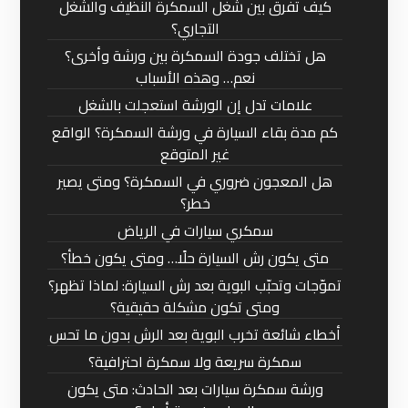
كيف تفرق بين شغل السمكرة النظيف والشغل
التجاري؟
هل تختلف جودة السمكرة بين ورشة وأخرى؟
نعم… وهذه الأسباب
علامات تدل إن الورشة استعجلت بالشغل
كم مدة بقاء السيارة في ورشة السمكرة؟ الواقع
غير المتوقع
هل المعجون ضروري في السمكرة؟ ومتى يصير
خطر؟
سمكري سيارات في الرياض
متى يكون رش السيارة حلًا… ومتى يكون خطأ؟
تموّجات وتحبّب البوية بعد رش السيارة: لماذا تظهر؟
ومتى تكون مشكلة حقيقية؟
أخطاء شائعة تخرب البوية بعد الرش بدون ما تحس
سمكرة سريعة ولا سمكرة احترافية؟
ورشة سمكرة سيارات بعد الحادث: متى يكون