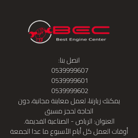
اتصل بنا:
0539999607
0539999601
0539999602
يمكنك زيارتنا، لعمل معاينة مجانية، دون
الحاجة لحجز مسبق
العنوان: الرياض - الصناعية القديمة.
أوقات العمل كل أيام الأسبوع ما عدا الجمعة