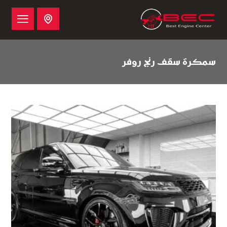
سمكرة سقف رنج روفر