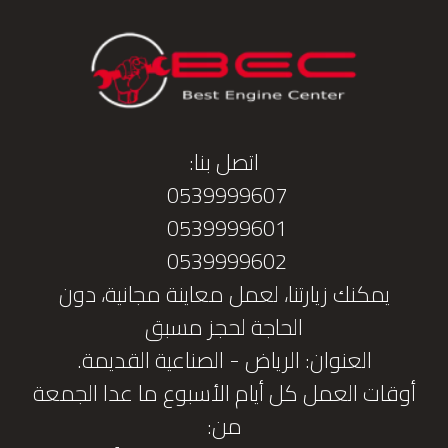
اتصل بنا:
0539999607
0539999601
0539999602
يمكنك زيارتنا، لعمل معاينة مجانية، دون
الحاجة لحجز مسبق
العنوان: الرياض - الصناعية القديمة.
أوقات العمل كل أيام الأسبوع ما عدا الجمعة
من: