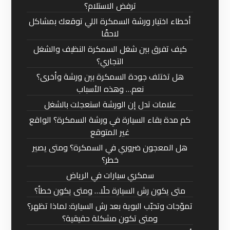
ترفض الاستلام؟
أخطاء اختيار ورشة السمكرة اللي توقعك بمشاكل
لاحقًا
كيف تفرق بين شغل السمكرة النظيف والشغل
التجاري؟
هل تختلف جودة السمكرة بين ورشة وأخرى؟
نعم… وهذه الأسباب
علامات تدل إن الورشة استعجلت بالشغل
كم مدة بقاء السيارة في ورشة السمكرة؟ الواقع
غير المتوقع
هل المعجون ضروري في السمكرة؟ ومتى يصير
خطر؟
سمكري سيارات في الرياض
متى يكون رش السيارة حلًا… ومتى يكون خطأ؟
تموّجات وتحبّب البوية بعد رش السيارة: لماذا تظهر؟
ومتى تكون مشكلة حقيقية؟