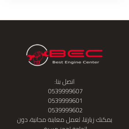
اتصل بنا:
0539999607
0539999601
0539999602
يمكنك زيارتنا، لعمل معاينة مجانية، دون
الحاجة لحجز مسبق