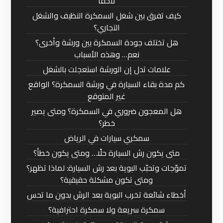
لاحقًا
كيف تفرق بين شغل السمكرة النظيف والشغل
التجاري؟
هل تختلف جودة السمكرة بين ورشة وأخرى؟
نعم… وهذه الأسباب
علامات تدل إن الورشة استعجلت بالشغل
كم مدة بقاء السيارة في ورشة السمكرة؟ الواقع
غير المتوقع
هل المعجون ضروري في السمكرة؟ ومتى يصير
خطر؟
سمكري سيارات في الرياض
متى يكون رش السيارة حلًا… ومتى يكون خطأ؟
تموّجات وتحبّب البوية بعد رش السيارة: لماذا تظهر؟
ومتى تكون مشكلة حقيقية؟
أخطاء شائعة تخرب البوية بعد الرش بدون ما تحس
سمكرة سريعة ولا سمكرة احترافية؟