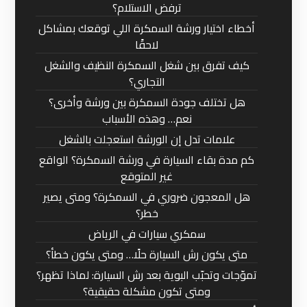
ترفض الاستلام؟
أخطاء اختيار ورشة السمكرة اللي توقعك بمشاكل
لاحقًا
كيف تفرق بين شغل السمكرة النظيف والشغل
التجاري؟
هل تختلف جودة السمكرة بين ورشة وأخرى؟
نعم… وهذه الأسباب
علامات تدل إن الورشة استعجلت بالشغل
كم مدة بقاء السيارة في ورشة السمكرة؟ الواقع
غير المتوقع
هل المعجون ضروري في السمكرة؟ ومتى يصير
خطر؟
سمكري سيارات في الرياض
متى يكون رش السيارة حلًا… ومتى يكون خطأ؟
تموّجات وتحبّب البوية بعد رش السيارة: لماذا تظهر؟
ومتى تكون مشكلة حقيقية؟