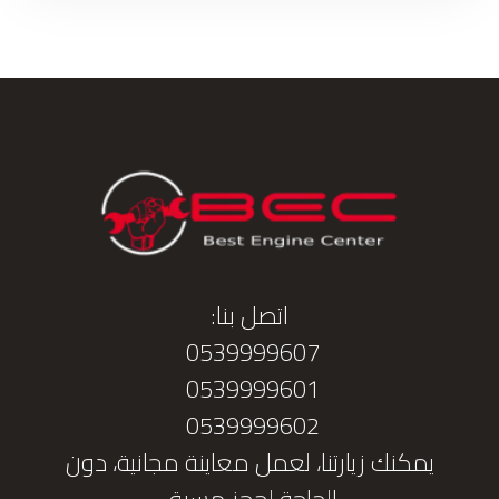
اتصل بنا:
0539999607
0539999601
0539999602
يمكنك زيارتنا، لعمل معاينة مجانية، دون
الحاجة لحجز مسبق