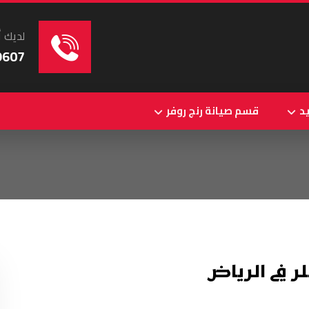
لديك أ
9607
د
قسم صيانة رنج روفر
 في الرياض