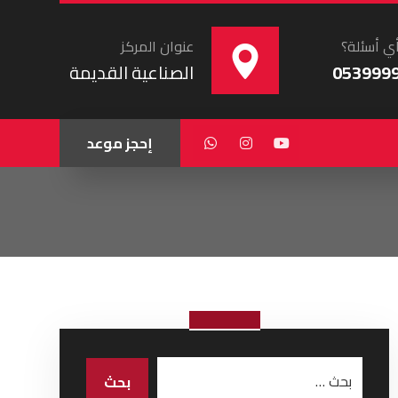
ي أسئلة؟
عنوان المركز
053999
الصناعية القديمة
إحجز موعد