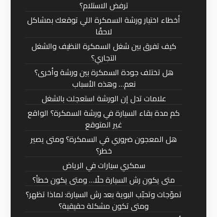
ترفض الاستلام؟
أخطاء اختيار ورشة السمكرة اللي توقعك بمشاكل
لاحقًا
كيف تفرق بين شغل السمكرة النظيف والشغل
التجاري؟
هل تختلف جودة السمكرة بين ورشة وأخرى؟
نعم… وهذه الأسباب
علامات تدل إن الورشة استعجلت بالشغل
كم مدة بقاء السيارة في ورشة السمكرة؟ الواقع
غير المتوقع
هل المعجون ضروري في السمكرة؟ ومتى يصير
خطر؟
سمكري سيارات في الرياض
متى يكون رش السيارة حلًا… ومتى يكون خطأ؟
تموّجات وتحبّب البوية بعد رش السيارة: لماذا تظهر؟
ومتى تكون مشكلة حقيقية؟