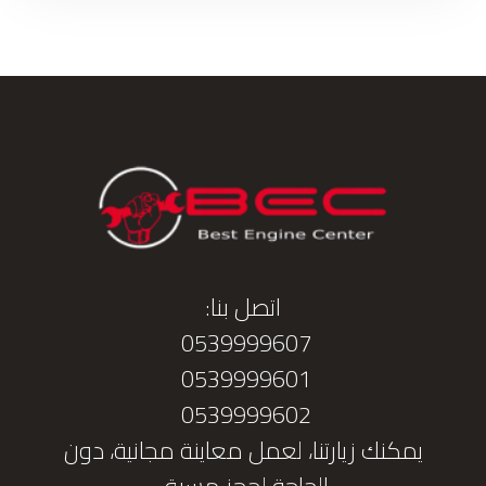
اتصل بنا:
0539999607
0539999601
0539999602
يمكنك زيارتنا، لعمل معاينة مجانية، دون
الحاجة لحجز مسبق