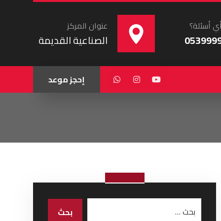
ي أسئلة؟
عنوان المركز
053999
الصناعية القديمة
إحجز موعد