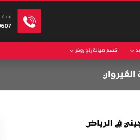
لديك أ
9607
د
قسم صيانة رنج روفر
القيروان
ني في الرياض