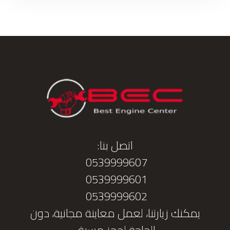
اتصل بنا:
0539999607
0539999601
0539999602
يمكنك زيارتنا، لعمل معاينة مجانية، دون
الحاجة لحجز مسبق