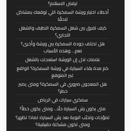
ترفض الاستلام؟
أخطاء اختيار ورشة السمكرة اللي توقعك بمشاكل
لاحقًا
كيف تفرق بين شغل السمكرة النظيف والشغل
التجاري؟
هل تختلف جودة السمكرة بين ورشة وأخرى؟
نعم… وهذه الأسباب
علامات تدل إن الورشة استعجلت بالشغل
كم مدة بقاء السيارة في ورشة السمكرة؟ الواقع
غير المتوقع
هل المعجون ضروري في السمكرة؟ ومتى يصير
خطر؟
سمكري سيارات في الرياض
متى يكون رش السيارة حلًا… ومتى يكون خطأ؟
تموّجات وتحبّب البوية بعد رش السيارة: لماذا تظهر؟
ومتى تكون مشكلة حقيقية؟