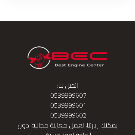
اتصل بنا:
0539999607
0539999601
0539999602
يمكنك زيارتنا، لعمل معاينة مجانية، دون
الحاجة لحجز مسبق