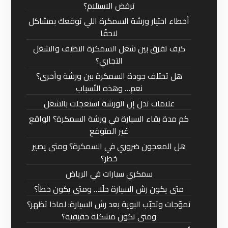
ترفض الاستلام؟
أخطاء اختيار ورشة السمكرة اللي توقعك بمشاكل
لاحقًا
كيف تفرق بين شغل السمكرة النظيف والشغل
التجاري؟
هل تختلف جودة السمكرة بين ورشة وأخرى؟
نعم… وهذه الأسباب
علامات تدل إن الورشة استعجلت بالشغل
كم مدة بقاء السيارة في ورشة السمكرة؟ الواقع
غير المتوقع
هل المعجون ضروري في السمكرة؟ ومتى يصير
خطر؟
سمكري سيارات في الرياض
متى يكون رش السيارة حلًا… ومتى يكون خطأ؟
تموّجات وتحبّب البوية بعد رش السيارة: لماذا تظهر؟
ومتى تكون مشكلة حقيقية؟