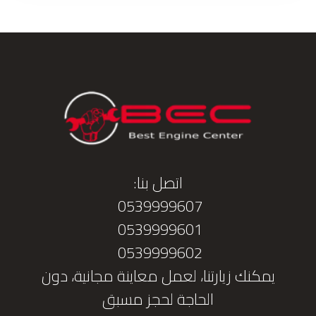
اتصل بنا:
0539999607
0539999601
0539999602
يمكنك زيارتنا، لعمل معاينة مجانية، دون
الحاجة لحجز مسبق