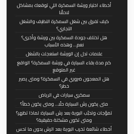
أخطاء اختيار ورشة السمكرة اللي توقعك بمشاكل
لاحقًا
كيف تفرق بين شغل السمكرة النظيف والشغل
التجاري؟
هل تختلف جودة السمكرة بين ورشة وأخرى؟
نعم… وهذه الأسباب
علامات تدل إن الورشة استعجلت بالشغل
كم مدة بقاء السيارة في ورشة السمكرة؟ الواقع
غير المتوقع
هل المعجون ضروري في السمكرة؟ ومتى يصير
خطر؟
سمكري سيارات في الرياض
متى يكون رش السيارة حلًا… ومتى يكون خطأ؟
تموّجات وتحبّب البوية بعد رش السيارة: لماذا تظهر؟
ومتى تكون مشكلة حقيقية؟
أخطاء شائعة تخرب البوية بعد الرش بدون ما تحس