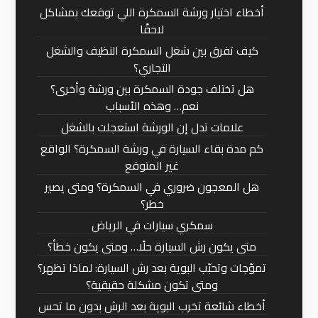
أخطاء اختيار ورشة السمكرة اللي توقعك بمشاكل
لاحقًا
كيف تفرق بين شغل السمكرة النظيف والشغل
التجاري؟
هل تختلف جودة السمكرة بين ورشة وأخرى؟
نعم… وهذه الأسباب
علامات تدل إن الورشة استعجلت بالشغل
كم مدة بقاء السيارة في ورشة السمكرة؟ الواقع
غير المتوقع
هل المعجون ضروري في السمكرة؟ ومتى يصير
خطر؟
سمكري سيارات في الرياض
متى يكون رش السيارة حلًا… ومتى يكون خطأ؟
تموّجات وتحبّب البوية بعد رش السيارة: لماذا تظهر؟
ومتى تكون مشكلة حقيقية؟
أخطاء شائعة تخرب البوية بعد الرش بدون ما تحس