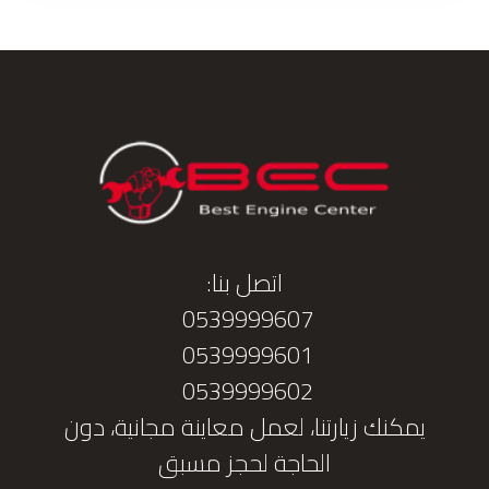
اتصل بنا:
0539999607
0539999601
0539999602
يمكنك زيارتنا، لعمل معاينة مجانية، دون
الحاجة لحجز مسبق