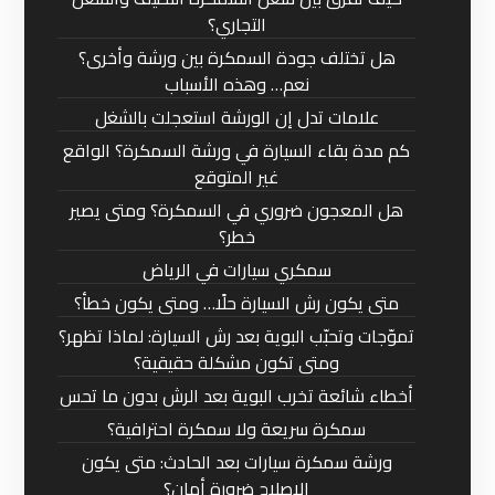
التجاري؟
هل تختلف جودة السمكرة بين ورشة وأخرى؟
نعم… وهذه الأسباب
علامات تدل إن الورشة استعجلت بالشغل
كم مدة بقاء السيارة في ورشة السمكرة؟ الواقع
غير المتوقع
هل المعجون ضروري في السمكرة؟ ومتى يصير
خطر؟
سمكري سيارات في الرياض
متى يكون رش السيارة حلًا… ومتى يكون خطأ؟
تموّجات وتحبّب البوية بعد رش السيارة: لماذا تظهر؟
ومتى تكون مشكلة حقيقية؟
أخطاء شائعة تخرب البوية بعد الرش بدون ما تحس
سمكرة سريعة ولا سمكرة احترافية؟
ورشة سمكرة سيارات بعد الحادث: متى يكون
الإصلاح ضرورة أمان؟