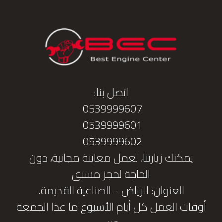
اتصل بنا:
0539999607
0539999601
0539999602
يمكنك زيارتنا، لعمل معاينة مجانية، دون
الحاجة لحجز مسبق
العنوان: الرياض - الصناعية القديمة.
أوقات العمل كل أيام الأسبوع ما عدا الجمعة