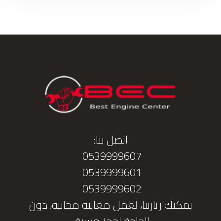
اتصل بنا:
0539999607
0539999601
0539999602
يمكنك زيارتنا، لعمل معاينة مجانية، دون
الحاجة لحجز مسبق