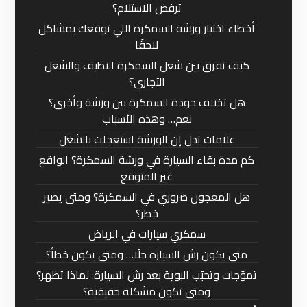
ترفض الاستلام؟
أخطاء اختيار ورشة السمكرة اللي توقعك بمشاكل
لاحقًا
كيف تفرق بين شغل السمكرة النظيف والشغل
التجاري؟
هل تختلف جودة السمكرة بين ورشة وأخرى؟
نعم… وهذه الأسباب
علامات تدل إن الورشة استعجلت بالشغل
كم مدة بقاء السيارة في ورشة السمكرة؟ الواقع
غير المتوقع
هل المعجون ضروري في السمكرة؟ ومتى يصير
خطر؟
سمكري سيارات في الرياض
متى يكون رش السيارة حلًا… ومتى يكون خطأ؟
تموّجات وتحبّب البوية بعد رش السيارة: لماذا تظهر؟
ومتى تكون مشكلة حقيقية؟