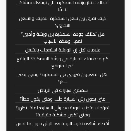
أخطاء اختيار ورشة السمكرة اللي توقعك بمشاكل
لاحقًا
كيف تفرق بين شغل السمكرة النظيف والشغل
التجاري؟
هل تختلف جودة السمكرة بين ورشة وأخرى؟
نعم… وهذه الأسباب
علامات تدل إن الورشة استعجلت بالشغل
كم مدة بقاء السيارة في ورشة السمكرة؟ الواقع
غير المتوقع
هل المعجون ضروري في السمكرة؟ ومتى يصير
خطر؟
سمكري سيارات في الرياض
متى يكون رش السيارة حلًا… ومتى يكون خطأ؟
تموّجات وتحبّب البوية بعد رش السيارة: لماذا تظهر؟
ومتى تكون مشكلة حقيقية؟
أخطاء شائعة تخرب البوية بعد الرش بدون ما تحس