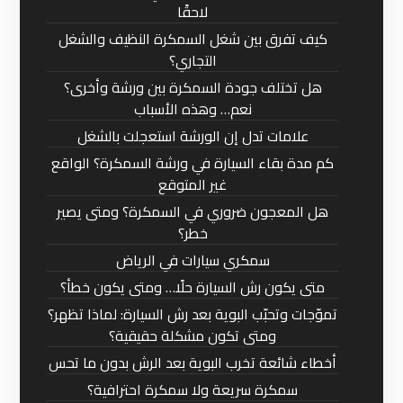
لاحقًا
كيف تفرق بين شغل السمكرة النظيف والشغل
التجاري؟
هل تختلف جودة السمكرة بين ورشة وأخرى؟
نعم… وهذه الأسباب
علامات تدل إن الورشة استعجلت بالشغل
كم مدة بقاء السيارة في ورشة السمكرة؟ الواقع
غير المتوقع
هل المعجون ضروري في السمكرة؟ ومتى يصير
خطر؟
سمكري سيارات في الرياض
متى يكون رش السيارة حلًا… ومتى يكون خطأ؟
تموّجات وتحبّب البوية بعد رش السيارة: لماذا تظهر؟
ومتى تكون مشكلة حقيقية؟
أخطاء شائعة تخرب البوية بعد الرش بدون ما تحس
سمكرة سريعة ولا سمكرة احترافية؟