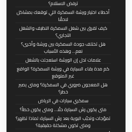
ترفض الاستلام؟
أخطاء اختيار ورشة السمكرة اللي توقعك بمشاكل
لاحقًا
كيف تفرق بين شغل السمكرة النظيف والشغل
التجاري؟
هل تختلف جودة السمكرة بين ورشة وأخرى؟
نعم… وهذه الأسباب
علامات تدل إن الورشة استعجلت بالشغل
كم مدة بقاء السيارة في ورشة السمكرة؟ الواقع
غير المتوقع
هل المعجون ضروري في السمكرة؟ ومتى يصير
خطر؟
سمكري سيارات في الرياض
متى يكون رش السيارة حلًا… ومتى يكون خطأ؟
تموّجات وتحبّب البوية بعد رش السيارة: لماذا تظهر؟
ومتى تكون مشكلة حقيقية؟