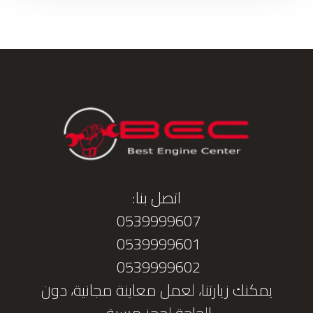
اتصل بنا:
0539999607
0539999601
0539999602
يمكنك زيارتنا، لعمل معاينة مجانية، دون
الحاجة لحجز مسبق