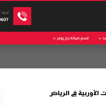
لديك أ
9607
د
قسم صيانة رنج روفر
الأوربية في الرياض