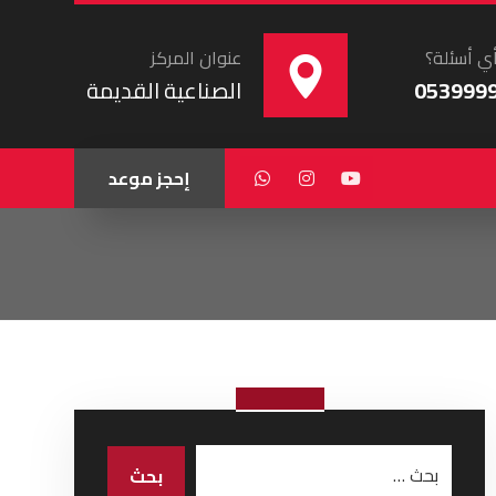
ي أسئلة؟
عنوان المركز
053999
الصناعية القديمة
إحجز موعد