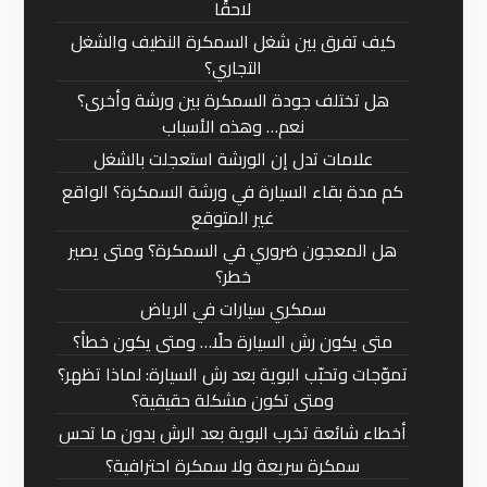
لاحقًا
كيف تفرق بين شغل السمكرة النظيف والشغل
التجاري؟
هل تختلف جودة السمكرة بين ورشة وأخرى؟
نعم… وهذه الأسباب
علامات تدل إن الورشة استعجلت بالشغل
كم مدة بقاء السيارة في ورشة السمكرة؟ الواقع
غير المتوقع
هل المعجون ضروري في السمكرة؟ ومتى يصير
خطر؟
سمكري سيارات في الرياض
متى يكون رش السيارة حلًا… ومتى يكون خطأ؟
تموّجات وتحبّب البوية بعد رش السيارة: لماذا تظهر؟
ومتى تكون مشكلة حقيقية؟
أخطاء شائعة تخرب البوية بعد الرش بدون ما تحس
سمكرة سريعة ولا سمكرة احترافية؟