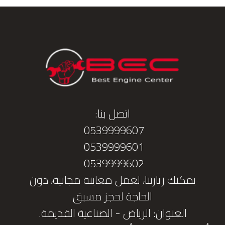
اتصل بنا:
0539999607
0539999601
0539999602
يمكنك زيارتنا، لعمل معاينة مجانية، دون
الحاجة لحجز مسبق
العنوان: الرياض - الصناعية القديمة.