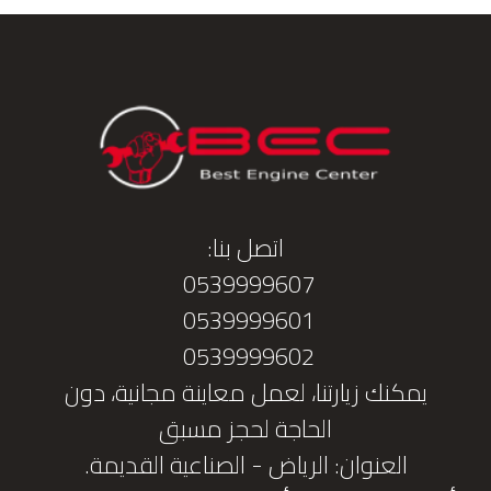
اتصل بنا:
0539999607
0539999601
0539999602
يمكنك زيارتنا، لعمل معاينة مجانية، دون
الحاجة لحجز مسبق
العنوان: الرياض - الصناعية القديمة.