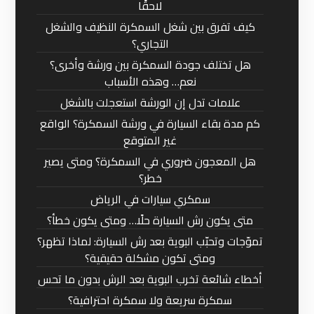
لاحقًا
كيف تفرق بين شغل السمكرة النظيف والشغل
التجاري؟
هل تختلف جودة السمكرة بين ورشة وأخرى؟
نعم… وهذه الأسباب
علامات تدل إن الورشة استعجلت بالشغل
كم مدة بقاء السيارة في ورشة السمكرة؟ الواقع
غير المتوقع
هل المعجون ضروري في السمكرة؟ ومتى يصير
خطر؟
سمكري سيارات في الرياض
متى يكون رش السيارة حلًا… ومتى يكون خطأ؟
تموّجات وتحبّب البوية بعد رش السيارة: لماذا تظهر؟
ومتى تكون مشكلة حقيقية؟
أخطاء شائعة تخرب البوية بعد الرش بدون ما تحس
سمكرة سريعة ولا سمكرة احترافية؟