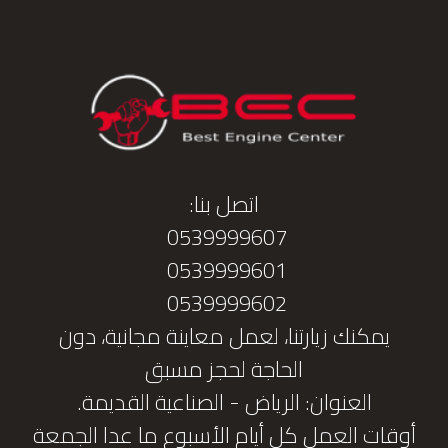
اتصل بنا:
0539999607
0539999601
0539999602
يمكنك زيارتنا، لعمل معاينة مجانية، دون
الحاجة لحجز مسبق
العنوان: الرياض - الصناعية القديمة.
أوقات العمل كل أيام الأسبوع ما عدا الجمعة