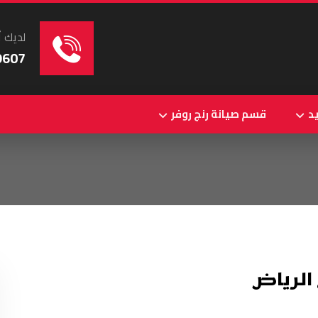
لديك أ
9607
د
قسم صيانة رنج روفر
الرياض