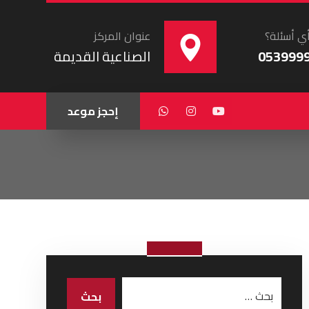
ي أسئلة؟
عنوان المركز
053999
الصناعية القديمة
إحجز موعد