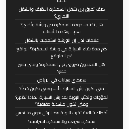
لاحقًا
كيف تفرق بين شغل السمكرة النظيف والشغل
التجاري؟
هل تختلف جودة السمكرة بين ورشة وأخرى؟
نعم… وهذه الأسباب
علامات تدل إن الورشة استعجلت بالشغل
كم مدة بقاء السيارة في ورشة السمكرة؟ الواقع
غير المتوقع
هل المعجون ضروري في السمكرة؟ ومتى يصير
خطر؟
سمكري سيارات في الرياض
متى يكون رش السيارة حلًا… ومتى يكون خطأ؟
تموّجات وتحبّب البوية بعد رش السيارة: لماذا تظهر؟
ومتى تكون مشكلة حقيقية؟
أخطاء شائعة تخرب البوية بعد الرش بدون ما تحس
سمكرة سريعة ولا سمكرة احترافية؟