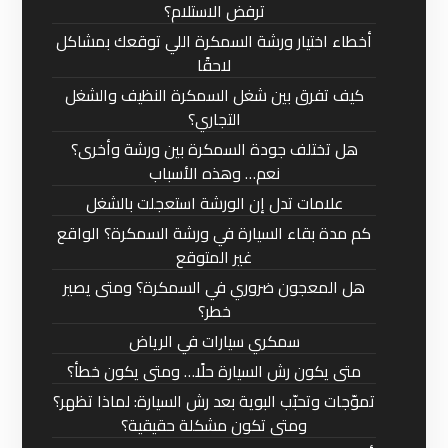
ترفض الاستلام؟
أخطاء اختيار ورشة السمكرة اللي توقعك بمشاكل
لاحقًا
كيف تفرق بين شغل السمكرة النظيف والشغل
التجاري؟
هل تختلف جودة السمكرة بين ورشة وأخرى؟
نعم… وهذه الأسباب
علامات تدل إن الورشة استعجلت بالشغل
كم مدة بقاء السيارة في ورشة السمكرة؟ الواقع
غير المتوقع
هل المعجون ضروري في السمكرة؟ ومتى يصير
خطر؟
سمكري سيارات في الرياض
متى يكون رش السيارة حلًا… ومتى يكون خطأ؟
تموّجات وتحبّب البوية بعد رش السيارة: لماذا تظهر؟
ومتى تكون مشكلة حقيقية؟