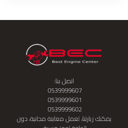
اتصل بنا:
0539999607
0539999601
0539999602
يمكنك زيارتنا، لعمل معاينة مجانية، دون
الحاجة لحجز مسبق