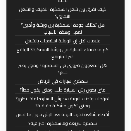
لاحقًا
كيف تفرق بين شغل السمكرة النظيف والشغل
التجاري؟
هل تختلف جودة السمكرة بين ورشة وأخرى؟
نعم… وهذه الأسباب
علامات تدل إن الورشة استعجلت بالشغل
كم مدة بقاء السيارة في ورشة السمكرة؟ الواقع
غير المتوقع
هل المعجون ضروري في السمكرة؟ ومتى يصير
خطر؟
سمكري سيارات في الرياض
متى يكون رش السيارة حلًا… ومتى يكون خطأ؟
تموّجات وتحبّب البوية بعد رش السيارة: لماذا تظهر؟
ومتى تكون مشكلة حقيقية؟
أخطاء شائعة تخرب البوية بعد الرش بدون ما تحس
سمكرة سريعة ولا سمكرة احترافية؟