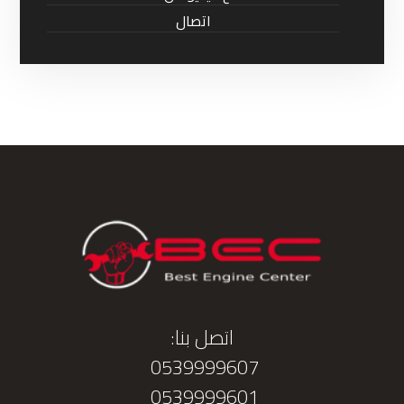
اتصال
اتصل بنا:
0539999607
0539999601