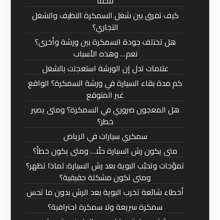
لاحقًا
كيف تفرق بين شغل السمكرة النظيف والشغل
التجاري؟
هل تختلف جودة السمكرة بين ورشة وأخرى؟
نعم… وهذه الأسباب
علامات تدل إن الورشة استعجلت بالشغل
كم مدة بقاء السيارة في ورشة السمكرة؟ الواقع
غير المتوقع
هل المعجون ضروري في السمكرة؟ ومتى يصير
خطر؟
سمكري سيارات في الرياض
متى يكون رش السيارة حلًا… ومتى يكون خطأ؟
تموّجات وتحبّب البوية بعد رش السيارة: لماذا تظهر؟
ومتى تكون مشكلة حقيقية؟
أخطاء شائعة تخرب البوية بعد الرش بدون ما تحس
سمكرة سريعة ولا سمكرة احترافية؟