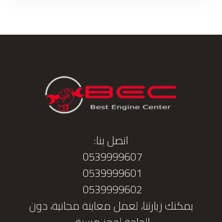
اتصل بنا:
0539999607
0539999601
0539999602
يمكنك زيارتنا، لعمل معاينة مجانية، دون
الحاجة لحجز مسبق