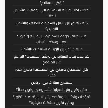
ترفض الاستلام؟
أخطاء اختيار ورشة السمكرة اللي توقعك بمشاكل
لاحقًا
كيف تفرق بين شغل السمكرة النظيف والشغل
التجاري؟
هل تختلف جودة السمكرة بين ورشة وأخرى؟
نعم… وهذه الأسباب
علامات تدل إن الورشة استعجلت بالشغل
كم مدة بقاء السيارة في ورشة السمكرة؟ الواقع
غير المتوقع
هل المعجون ضروري في السمكرة؟ ومتى يصير
خطر؟
سمكري سيارات في الرياض
متى يكون رش السيارة حلًا… ومتى يكون خطأ؟
تموّجات وتحبّب البوية بعد رش السيارة: لماذا تظهر؟
ومتى تكون مشكلة حقيقية؟