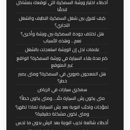
أخطاء اختيار ورشة السمكرة اللي توقعك بمشاكل
لاحقًا
كيف تفرق بين شغل السمكرة النظيف والشغل
التجاري؟
هل تختلف جودة السمكرة بين ورشة وأخرى؟
نعم… وهذه الأسباب
علامات تدل إن الورشة استعجلت بالشغل
كم مدة بقاء السيارة في ورشة السمكرة؟ الواقع
غير المتوقع
هل المعجون ضروري في السمكرة؟ ومتى يصير
خطر؟
سمكري سيارات في الرياض
متى يكون رش السيارة حلًا… ومتى يكون خطأ؟
تموّجات وتحبّب البوية بعد رش السيارة: لماذا تظهر؟
ومتى تكون مشكلة حقيقية؟
أخطاء شائعة تخرب البوية بعد الرش بدون ما تحس