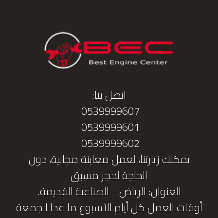
اتصل بنا:
0539999607
0539999601
0539999602
يمكنك زيارتنا، لعمل معاينة مجانية، دون
الحاجة لحجز مسبق
العنوان: الرياض - الصناعية القديمة.
أوقات العمل كل أيام الأسبوع ما عدا الجمعة