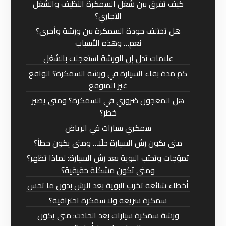
كيف تفرق بين شغل السمكرة النظيف والشغل
التجاري؟
هل تختلف جودة السمكرة بين ورشة وأخرى؟
نعم… وهذه الأسباب
علامات تدل إن الورشة استعجلت بالشغل
كم مدة بقاء السيارة في ورشة السمكرة؟ الواقع
غير المتوقع
هل المعجون ضروري في السمكرة؟ ومتى يصير
خطر؟
سمكري سيارات في الرياض
متى يكون رش السيارة حلًا… ومتى يكون خطأ؟
تموّجات وتحبّب البوية بعد رش السيارة: لماذا تظهر؟
ومتى تكون مشكلة حقيقية؟
أخطاء شائعة تخرب البوية بعد الرش بدون ما تحس
سمكرة سريعة ولا سمكرة احترافية؟
ورشة سمكرة سيارات بعد الحادث: متى يكون