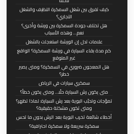
لاحقًا
كيف تفرق بين شغل السمكرة النظيف والشغل
التجاري؟
هل تختلف جودة السمكرة بين ورشة وأخرى؟
نعم… وهذه الأسباب
علامات تدل إن الورشة استعجلت بالشغل
كم مدة بقاء السيارة في ورشة السمكرة؟ الواقع
غير المتوقع
هل المعجون ضروري في السمكرة؟ ومتى يصير
خطر؟
سمكري سيارات في الرياض
متى يكون رش السيارة حلًا… ومتى يكون خطأ؟
تموّجات وتحبّب البوية بعد رش السيارة: لماذا تظهر؟
ومتى تكون مشكلة حقيقية؟
أخطاء شائعة تخرب البوية بعد الرش بدون ما تحس
سمكرة سريعة ولا سمكرة احترافية؟