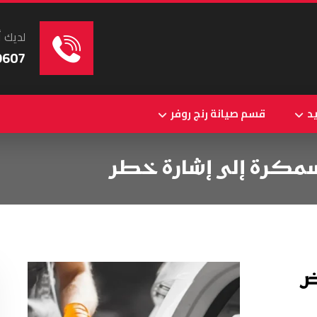
لديك أ
9607
د
قسم صيانة رنج روفر
لسمكرة إلى إشارة خطر
ض