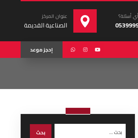
ي أسئلة؟
عنوان المركز
053999
الصناعية القديمة
إحجز موعد