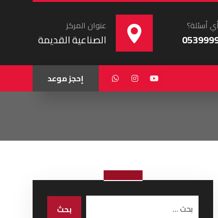
ي أسئلة؟
عنوان المركز
053999
الصناعية القديمة
إحجز موعد