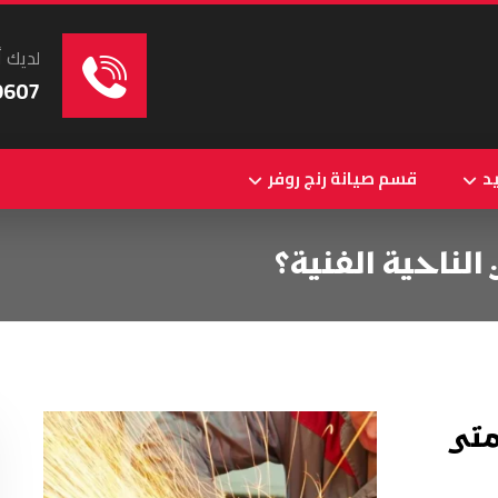
لديك أ
9607
د
قسم صيانة رنج روفر
الناحية الفنية؟
متى