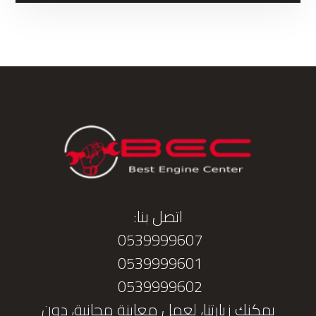
اتصل بنا:
0539999607
0539999601
0539999602
يمكنك زيارتنا، لعمل معاينة مجانية، دون