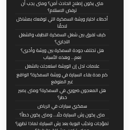
متى يكون إصلاح الحادث آمن؟ ومتى يجب أن
ترفض الاستلام؟
أخطاء اختيار ورشة السمكرة اللي توقعك بمشاكل
لاحقًا
كيف تفرق بين شغل السمكرة النظيف والشغل
التجاري؟
هل تختلف جودة السمكرة بين ورشة وأخرى؟
نعم… وهذه الأسباب
علامات تدل إن الورشة استعجلت بالشغل
كم مدة بقاء السيارة في ورشة السمكرة؟ الواقع
غير المتوقع
هل المعجون ضروري في السمكرة؟ ومتى يصير
خطر؟
سمكري سيارات في الرياض
متى يكون رش السيارة حلًا… ومتى يكون خطأ؟
تموّجات وتحبّب البوية بعد رش السيارة: لماذا تظهر؟