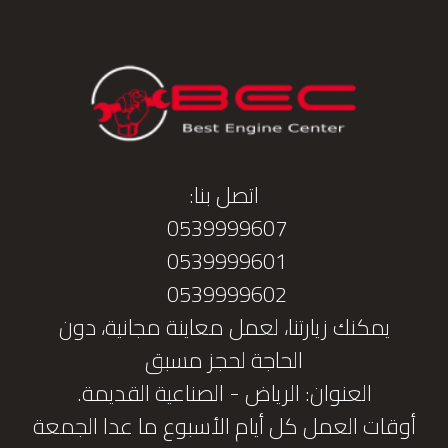
اتصل بنا:
0539999607
0539999601
0539999602
يمكنك زيارتنا، لعمل معاينة مجانية، دون
الحاجة لحجز مسبق
العنوان: الرياض - الصناعية القديمة.
أوقات العمل كل أيام الأسبوع ما عدا الجمعة