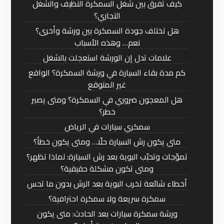
كيف تفرق بين شغل السمكرة النظيف والشغل
التجاري؟
هل تختلف جودة السمكرة بين ورشة وأخرى؟
نعم… وهذه الأسباب
علامات تدل إن الورشة استعجلت بالشغل
كم مدة بقاء السيارة في ورشة السمكرة؟ الواقع
غير المتوقع
هل المعجون ضروري في السمكرة؟ ومتى يصير
خطر؟
سمكري سيارات في الرياض
متى يكون رش السيارة حلًا… ومتى يكون خطأ؟
تموّجات وتحبّب البوية بعد رش السيارة: لماذا تظهر؟
ومتى تكون مشكلة حقيقية؟
أخطاء شائعة تخرب البوية بعد الرش بدون ما تحس
سمكرة سريعة ولا سمكرة احترافية؟
ورشة سمكرة سيارات بعد الحادث: متى يكون