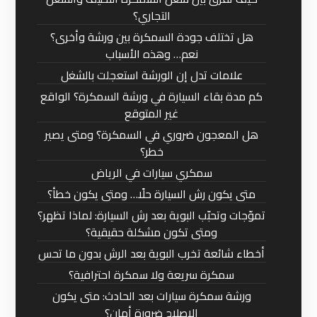
التجاري؟
هل تختلف جودة السمكرة بين ورشة وأخرى؟
نعم… وهذه الأسباب
علامات تدل إن الورشة استعجلت بالشغل
كم مدة بقاء السيارة في ورشة السمكرة؟ الواقع
غير المتوقع
هل المعجون ضروري في السمكرة؟ ومتى يصير
خطر؟
سمكري سيارات في الرياض
متى يكون رش السيارة حلًا… ومتى يكون خطأ؟
تموّجات وتحبّب البوية بعد رش السيارة: لماذا تظهر؟
ومتى تكون مشكلة حقيقية؟
أخطاء شائعة تخرب البوية بعد الرش بدون ما تحس
سمكرة سريعة ولا سمكرة احترافية؟
ورشة سمكرة سيارات بعد الحادث: متى يكون
الإصلاح ضرورة أمان؟