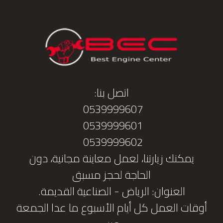
اتصل بنا:
0539999607
0539999601
0539999602
يمكنك زيارتنا، لعمل معاينة مجانية، دون
الحاجة لحجز مسبق
العنوان: الرياض - الصناعية القديمة.
أوقات العمل كل أيام الأسبوع ما عدا الجمعة