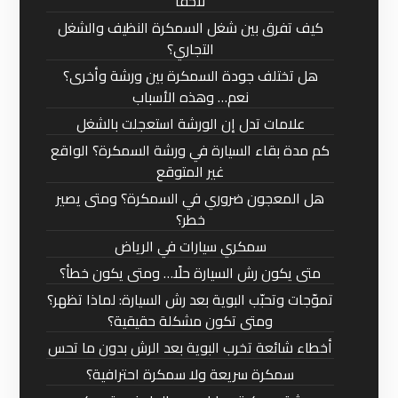
لاحقًا
كيف تفرق بين شغل السمكرة النظيف والشغل
التجاري؟
هل تختلف جودة السمكرة بين ورشة وأخرى؟
نعم… وهذه الأسباب
علامات تدل إن الورشة استعجلت بالشغل
كم مدة بقاء السيارة في ورشة السمكرة؟ الواقع
غير المتوقع
هل المعجون ضروري في السمكرة؟ ومتى يصير
خطر؟
سمكري سيارات في الرياض
متى يكون رش السيارة حلًا… ومتى يكون خطأ؟
تموّجات وتحبّب البوية بعد رش السيارة: لماذا تظهر؟
ومتى تكون مشكلة حقيقية؟
أخطاء شائعة تخرب البوية بعد الرش بدون ما تحس
سمكرة سريعة ولا سمكرة احترافية؟