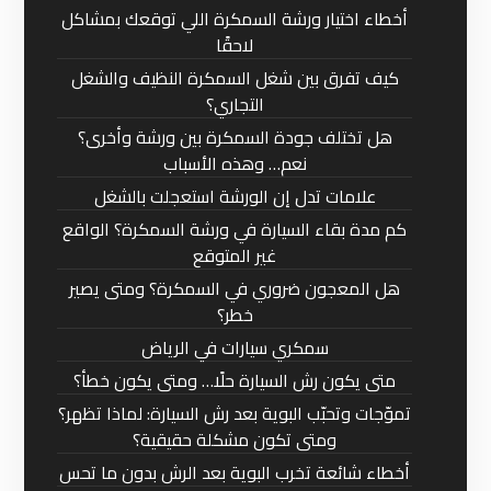
أخطاء اختيار ورشة السمكرة اللي توقعك بمشاكل
لاحقًا
كيف تفرق بين شغل السمكرة النظيف والشغل
التجاري؟
هل تختلف جودة السمكرة بين ورشة وأخرى؟
نعم… وهذه الأسباب
علامات تدل إن الورشة استعجلت بالشغل
كم مدة بقاء السيارة في ورشة السمكرة؟ الواقع
غير المتوقع
هل المعجون ضروري في السمكرة؟ ومتى يصير
خطر؟
سمكري سيارات في الرياض
متى يكون رش السيارة حلًا… ومتى يكون خطأ؟
تموّجات وتحبّب البوية بعد رش السيارة: لماذا تظهر؟
ومتى تكون مشكلة حقيقية؟
أخطاء شائعة تخرب البوية بعد الرش بدون ما تحس