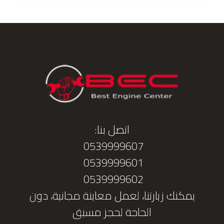
اتصل بنا:
0539999607
0539999601
0539999602
يمكنك زيارتنا، لعمل معاينة مجانية، دون
الحاجة لحجز مسبق