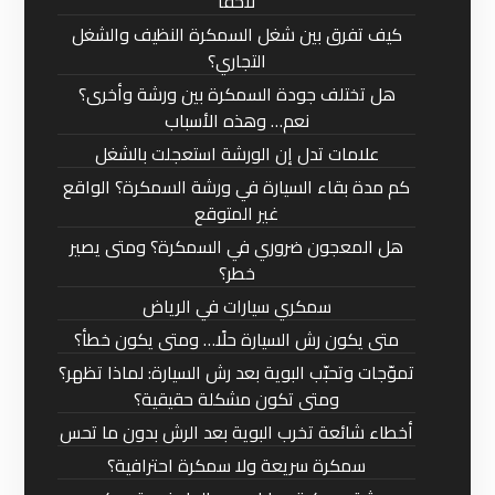
لاحقًا
كيف تفرق بين شغل السمكرة النظيف والشغل
التجاري؟
هل تختلف جودة السمكرة بين ورشة وأخرى؟
نعم… وهذه الأسباب
علامات تدل إن الورشة استعجلت بالشغل
كم مدة بقاء السيارة في ورشة السمكرة؟ الواقع
غير المتوقع
هل المعجون ضروري في السمكرة؟ ومتى يصير
خطر؟
سمكري سيارات في الرياض
متى يكون رش السيارة حلًا… ومتى يكون خطأ؟
تموّجات وتحبّب البوية بعد رش السيارة: لماذا تظهر؟
ومتى تكون مشكلة حقيقية؟
أخطاء شائعة تخرب البوية بعد الرش بدون ما تحس
سمكرة سريعة ولا سمكرة احترافية؟