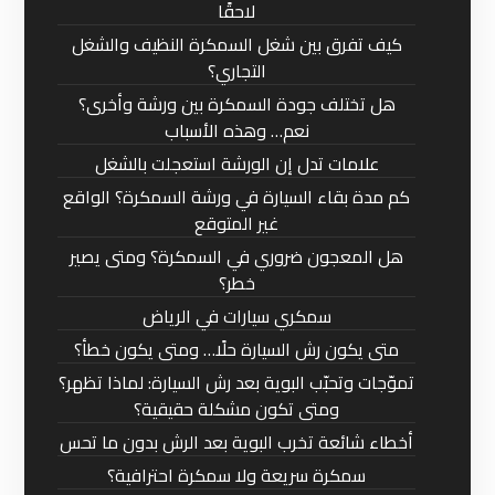
لاحقًا
كيف تفرق بين شغل السمكرة النظيف والشغل
التجاري؟
هل تختلف جودة السمكرة بين ورشة وأخرى؟
نعم… وهذه الأسباب
علامات تدل إن الورشة استعجلت بالشغل
كم مدة بقاء السيارة في ورشة السمكرة؟ الواقع
غير المتوقع
هل المعجون ضروري في السمكرة؟ ومتى يصير
خطر؟
سمكري سيارات في الرياض
متى يكون رش السيارة حلًا… ومتى يكون خطأ؟
تموّجات وتحبّب البوية بعد رش السيارة: لماذا تظهر؟
ومتى تكون مشكلة حقيقية؟
أخطاء شائعة تخرب البوية بعد الرش بدون ما تحس
سمكرة سريعة ولا سمكرة احترافية؟