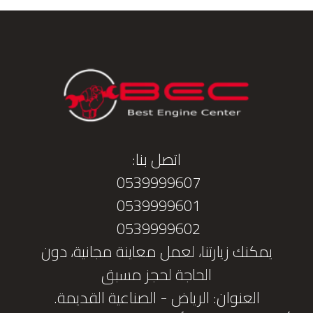
اتصل بنا:
0539999607
0539999601
0539999602
يمكنك زيارتنا، لعمل معاينة مجانية، دون
الحاجة لحجز مسبق
العنوان: الرياض - الصناعية القديمة.