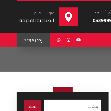
ي أسئلة؟
عنوان المركز
053999
الصناعية القديمة
إحجز موعد