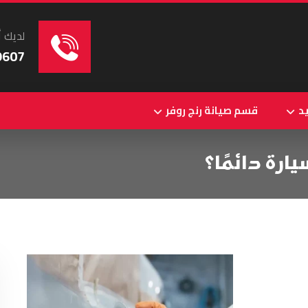
لديك أ
9607
د
قسم صيانة رنج روفر
رة دائمًا؟