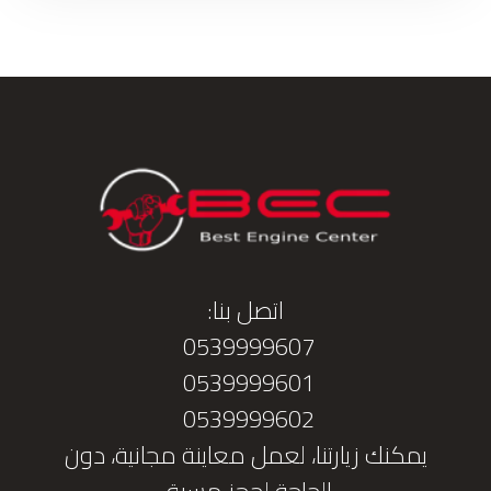
اتصل بنا:
0539999607
0539999601
0539999602
يمكنك زيارتنا، لعمل معاينة مجانية، دون
الحاجة لحجز مسبق