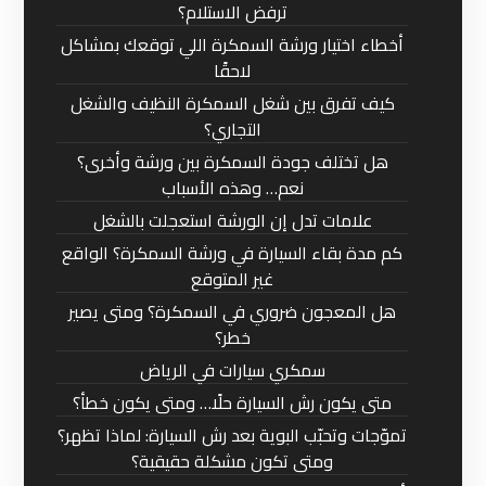
ترفض الاستلام؟
أخطاء اختيار ورشة السمكرة اللي توقعك بمشاكل
لاحقًا
كيف تفرق بين شغل السمكرة النظيف والشغل
التجاري؟
هل تختلف جودة السمكرة بين ورشة وأخرى؟
نعم… وهذه الأسباب
علامات تدل إن الورشة استعجلت بالشغل
كم مدة بقاء السيارة في ورشة السمكرة؟ الواقع
غير المتوقع
هل المعجون ضروري في السمكرة؟ ومتى يصير
خطر؟
سمكري سيارات في الرياض
متى يكون رش السيارة حلًا… ومتى يكون خطأ؟
تموّجات وتحبّب البوية بعد رش السيارة: لماذا تظهر؟
ومتى تكون مشكلة حقيقية؟