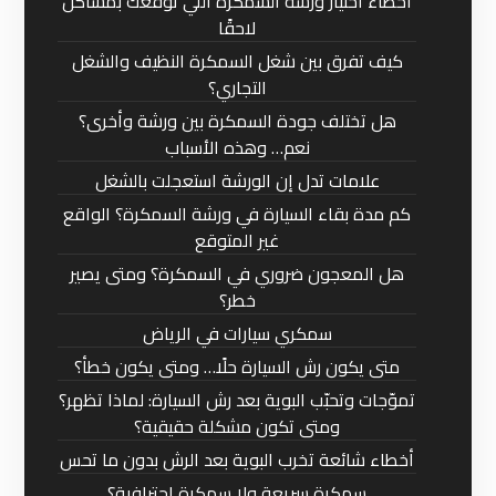
أخطاء اختيار ورشة السمكرة اللي توقعك بمشاكل
لاحقًا
كيف تفرق بين شغل السمكرة النظيف والشغل
التجاري؟
هل تختلف جودة السمكرة بين ورشة وأخرى؟
نعم… وهذه الأسباب
علامات تدل إن الورشة استعجلت بالشغل
كم مدة بقاء السيارة في ورشة السمكرة؟ الواقع
غير المتوقع
هل المعجون ضروري في السمكرة؟ ومتى يصير
خطر؟
سمكري سيارات في الرياض
متى يكون رش السيارة حلًا… ومتى يكون خطأ؟
تموّجات وتحبّب البوية بعد رش السيارة: لماذا تظهر؟
ومتى تكون مشكلة حقيقية؟
أخطاء شائعة تخرب البوية بعد الرش بدون ما تحس
سمكرة سريعة ولا سمكرة احترافية؟