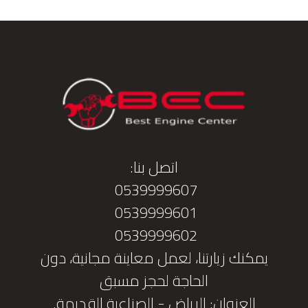
اتصل بنا:
0539999607
0539999601
0539999602
يمكنك زيارتنا، لعمل معاينة مجانية، دون
الحاجة لحجز مسبق
العنوان: الرياض - الصناعية القديمة.