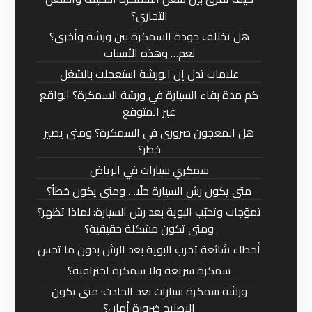
التجاري؟
هل تختلف جودة السمكرة بين ورشة وأخرى؟
نعم… وهذه الأسباب
علامات تدل إن الورشة استعجلت بالشغل
كم مدة بقاء السيارة في ورشة السمكرة؟ الواقع
غير المتوقع
هل المعجون ضروري في السمكرة؟ ومتى يصير
خطر؟
سمكري سيارات في الرياض
متى يكون رش السيارة حلًا… ومتى يكون خطأ؟
تموّجات وتحبّب البوية بعد رش السيارة: لماذا تظهر؟
ومتى تكون مشكلة حقيقية؟
أخطاء شائعة تخرب البوية بعد الرش بدون ما تحس
سمكرة سريعة ولا سمكرة احترافية؟
ورشة سمكرة سيارات بعد الحادث: متى يكون
الإصلاح ضرورة أمان؟