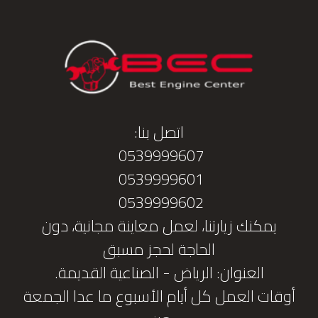
اتصل بنا:
0539999607
0539999601
0539999602
يمكنك زيارتنا، لعمل معاينة مجانية، دون
الحاجة لحجز مسبق
العنوان: الرياض - الصناعية القديمة.
أوقات العمل كل أيام الأسبوع ما عدا الجمعة