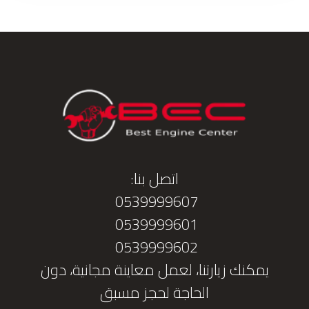
اتصل بنا:
0539999607
0539999601
0539999602
يمكنك زيارتنا، لعمل معاينة مجانية، دون
الحاجة لحجز مسبق