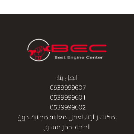
اتصل بنا:
0539999607
0539999601
0539999602
يمكنك زيارتنا، لعمل معاينة مجانية، دون
الحاجة لحجز مسبق