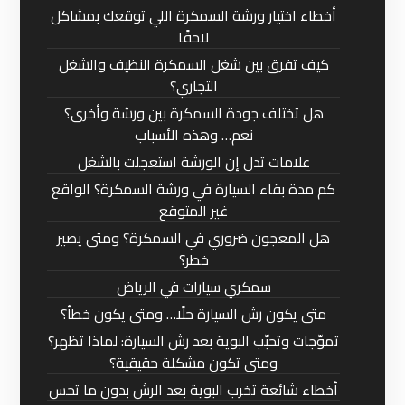
أخطاء اختيار ورشة السمكرة اللي توقعك بمشاكل
لاحقًا
كيف تفرق بين شغل السمكرة النظيف والشغل
التجاري؟
هل تختلف جودة السمكرة بين ورشة وأخرى؟
نعم… وهذه الأسباب
علامات تدل إن الورشة استعجلت بالشغل
كم مدة بقاء السيارة في ورشة السمكرة؟ الواقع
غير المتوقع
هل المعجون ضروري في السمكرة؟ ومتى يصير
خطر؟
سمكري سيارات في الرياض
متى يكون رش السيارة حلًا… ومتى يكون خطأ؟
تموّجات وتحبّب البوية بعد رش السيارة: لماذا تظهر؟
ومتى تكون مشكلة حقيقية؟
أخطاء شائعة تخرب البوية بعد الرش بدون ما تحس