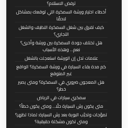
ترفض الاستلام؟
أخطاء اختيار ورشة السمكرة اللي توقعك بمشاكل
لاحقًا
كيف تفرق بين شغل السمكرة النظيف والشغل
التجاري؟
هل تختلف جودة السمكرة بين ورشة وأخرى؟
نعم… وهذه الأسباب
علامات تدل إن الورشة استعجلت بالشغل
كم مدة بقاء السيارة في ورشة السمكرة؟ الواقع
غير المتوقع
هل المعجون ضروري في السمكرة؟ ومتى يصير
خطر؟
سمكري سيارات في الرياض
متى يكون رش السيارة حلًا… ومتى يكون خطأ؟
تموّجات وتحبّب البوية بعد رش السيارة: لماذا تظهر؟
ومتى تكون مشكلة حقيقية؟