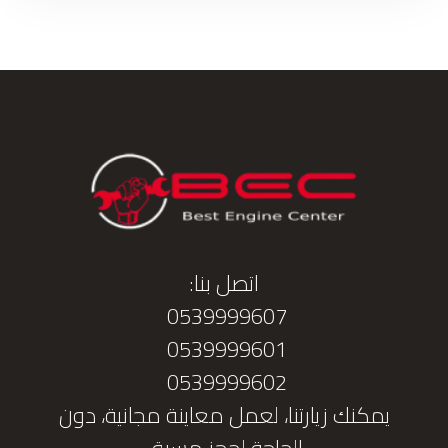
اتصل بنا:
0539999607
0539999601
0539999602
يمكنك زيارتنا، لعمل معاينة مجانية، دون
الحاجة لحجز مسبق