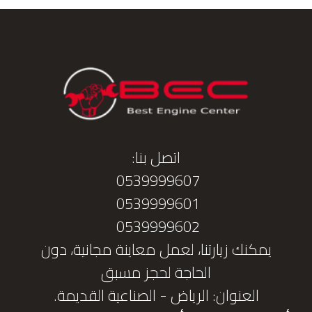
اتصل بنا:
0539999607
0539999601
0539999602
يمكنك زيارتنا، لعمل معاينة مجانية، دون
الحاجة لحجز مسبق
العنوان: الرياض - الصناعية القديمة.