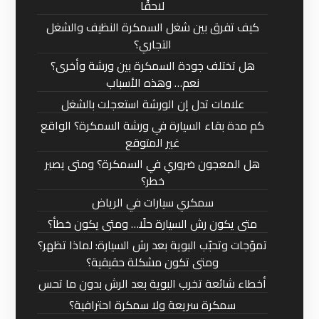
لاحقًا
كيف تفرق بين شغل السمكرة النظيف والشغل
التجاري؟
هل تختلف جودة السمكرة بين ورشة وأخرى؟
نعم… وهذه الأسباب
علامات تدل إن الورشة استعجلت بالشغل
كم مدة بقاء السيارة في ورشة السمكرة؟ الواقع
غير المتوقع
هل المعجون ضروري في السمكرة؟ ومتى يصير
خطر؟
سمكري سيارات في الرياض
متى يكون رش السيارة حلًا… ومتى يكون خطأ؟
تموّجات وتحبّب البوية بعد رش السيارة: لماذا تظهر؟
ومتى تكون مشكلة حقيقية؟
أخطاء شائعة تخرب البوية بعد الرش بدون ما تحس
سمكرة سريعة ولا سمكرة احترافية؟