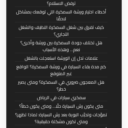
ترفض الاستلام؟
أخطاء اختيار ورشة السمكرة اللي توقعك بمشاكل
لاحقًا
كيف تفرق بين شغل السمكرة النظيف والشغل
التجاري؟
هل تختلف جودة السمكرة بين ورشة وأخرى؟
نعم… وهذه الأسباب
علامات تدل إن الورشة استعجلت بالشغل
كم مدة بقاء السيارة في ورشة السمكرة؟ الواقع
غير المتوقع
هل المعجون ضروري في السمكرة؟ ومتى يصير
خطر؟
سمكري سيارات في الرياض
متى يكون رش السيارة حلًا… ومتى يكون خطأ؟
تموّجات وتحبّب البوية بعد رش السيارة: لماذا تظهر؟
ومتى تكون مشكلة حقيقية؟