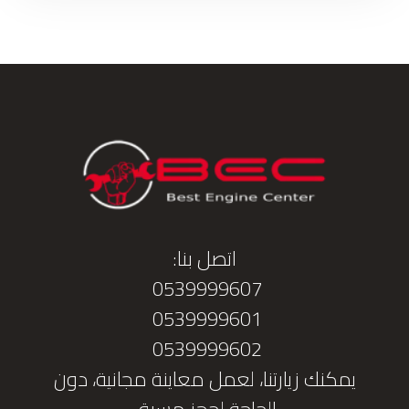
اتصل بنا:
0539999607
0539999601
0539999602
يمكنك زيارتنا، لعمل معاينة مجانية، دون
الحاجة لحجز مسبق